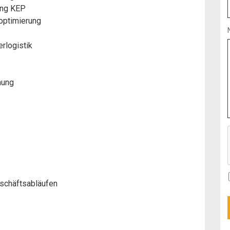
ung KEP
-optimierung
rlogistik
nung
schäftsabläufen