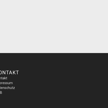
ONTAKT
ntakt
pressum
tenschutz
B