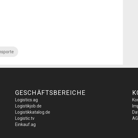
nsporte
GESCHÄFTSBEREICHE
K
Logistics.ag
Ko
Logistikjob.de
Im
Logistikkatalog.de
Da
Logistic.tv
AG
Einkauf.ag