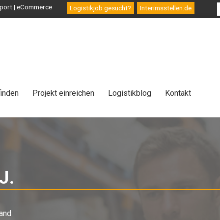
ansport | eCommerce
Logistikjob gesucht?
Interimsstellen.de
finden
Projekt einreichen
Logistikblog
Kontakt
J.
-
Consultant
and