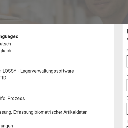
nguages
utsch
glisch
m LOSSY - Lagerverwaltungssoftware
FID
lfd. Prozess
sung, Erfassung biometrischer Artikeldaten
rungen