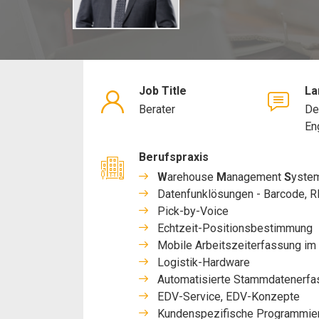
Job Title
La
Berater
De
En
Berufspraxis
W
arehouse
M
anagement
S
yste
Datenfunklösungen - Barcode, R
Pick-by-Voice
Echtzeit-Positionsbestimmung
Mobile Arbeitszeiterfassung im 
Logistik-Hardware
Automatisierte Stammdatenerfas
EDV-Service, EDV-Konzepte
Kundenspezifische Programmie