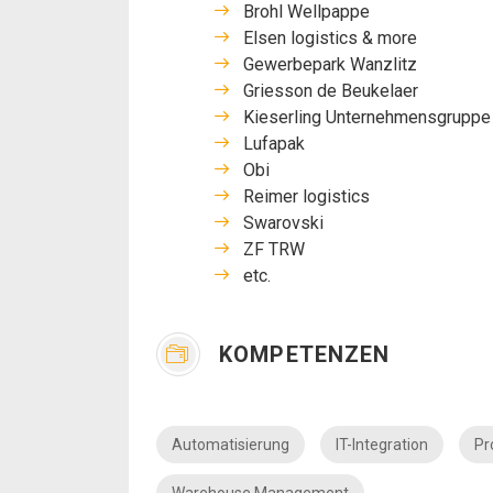
Brohl Wellpappe
Elsen logistics & more
Gewerbepark Wanzlitz
Griesson de Beukelaer
Kieserling Unternehmensgruppe
Lufapak
Obi
Reimer logistics
Swarovski
ZF TRW
etc.
KOMPETENZEN
Automatisierung
IT-Integration
Pr
Warehouse Management