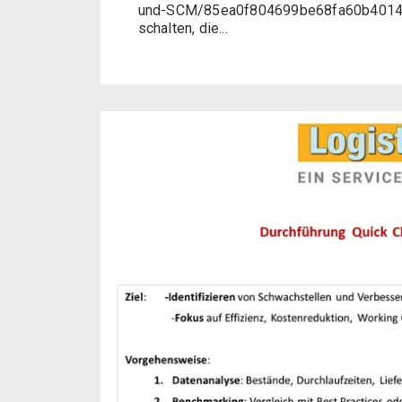
und-SCM/85ea0f804699be68fa60b4014309
schalten, die...