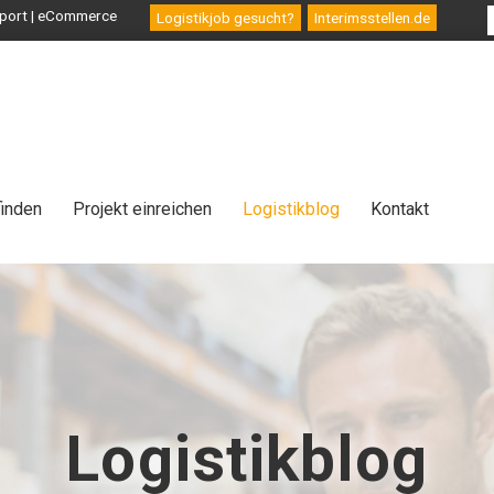
ansport | eCommerce
Logistikjob gesucht?
Interimsstellen.de
finden
Projekt einreichen
Logistikblog
Kontakt
Logistikblog