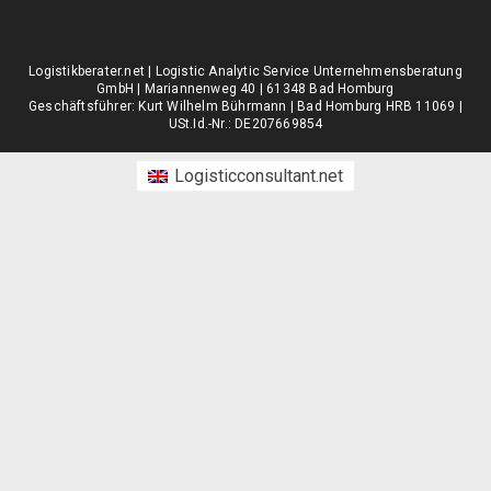
Logistikberater.net | Logistic Analytic Service Unternehmensberatung
GmbH | Mariannenweg 40 | 61348 Bad Homburg
Geschäftsführer: Kurt Wilhelm Bührmann | Bad Homburg HRB 11069 |
USt.Id.-Nr.: DE207669854
Logisticconsultant.net