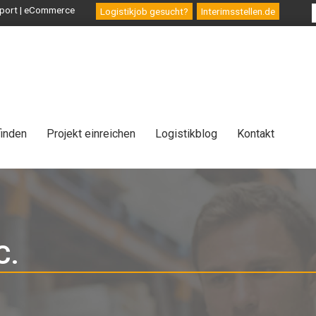
ansport | eCommerce
Logistikjob gesucht?
Interimsstellen.de
finden
Projekt einreichen
Logistikblog
Kontakt
C.
-