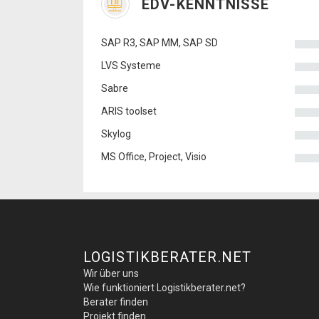
EDV-KENNTNISSE
SAP R3, SAP MM, SAP SD
LVS Systeme
Sabre
ARIS toolset
Skylog
MS Office, Project, Visio
LOGISTIKBERATER.NET
Wir über uns
Wie funktioniert Logistikberater.net?
Berater finden
Projekt finden