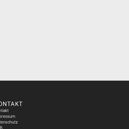
ONTAKT
ntakt
pressum
tenschutz
B