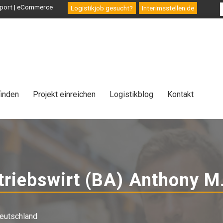
ansport | eCommerce
Logistikjob gesucht?
Interimsstellen.de
finden
Projekt einreichen
Logistikblog
Kontakt
triebswirt (BA) Anthony M
eutschland