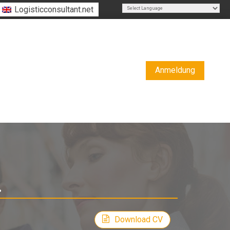
Logisticconsultant.net
Powered by
Translate
Anmeldung
.
-
Projektmanager
Download CV