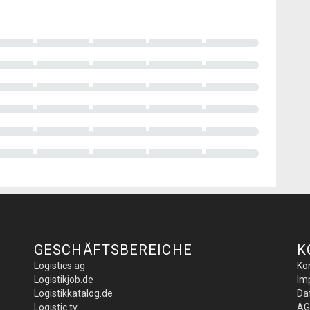
GESCHÄFTSBEREICHE
K
Logistics.ag
Ko
Logistikjob.de
Im
Logistikkatalog.de
Da
Logistic.tv
AG