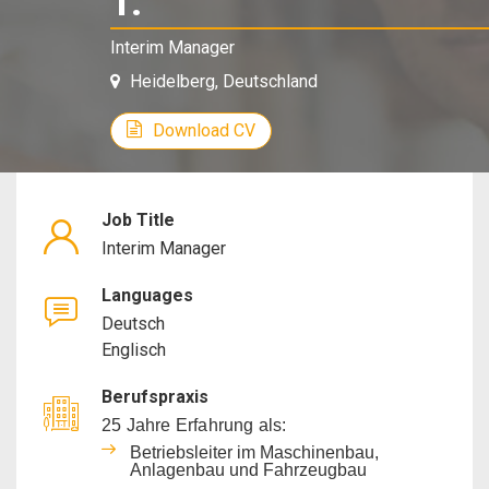
T.
-
Interim
Interim Manager
Heidelberg, Deutschland
Manager
Download CV
Job Title
Interim Manager
Languages
Deutsch
Englisch
Berufspraxis
25 Jahre Erfahrung als:
Betriebsleiter im Maschinenbau,
Anlagenbau und Fahrzeugbau