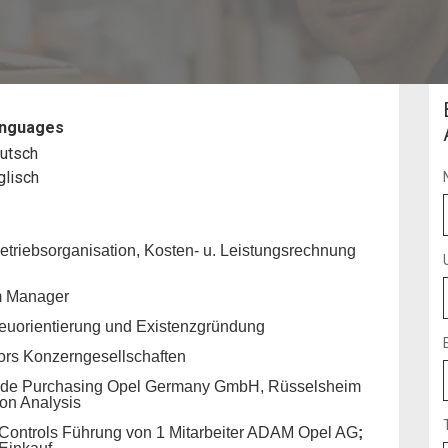
Man
nguages
utsch
glisch
Betriebsorganisation, Kosten- u. Leistungsrechnung
im Manager
Neuorientierung und Existenzgründung
ors Konzerngesellschaften
ide Purchasing Opel Germany GmbH, Rüsselsheim
ion Analysis
 Controls Führung von 1 Mitarbeiter ADAM Opel AG
;