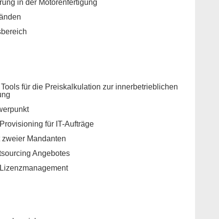
rung in der Motorenfertigung
ständen
sbereich
 Tools für die Preiskalkulation zur innerbetrieblichen
nung
werpunkt
Provisioning für IT-Aufträge
t zweier Mandanten
utsourcing Angebotes
e-Lizenzmanagement