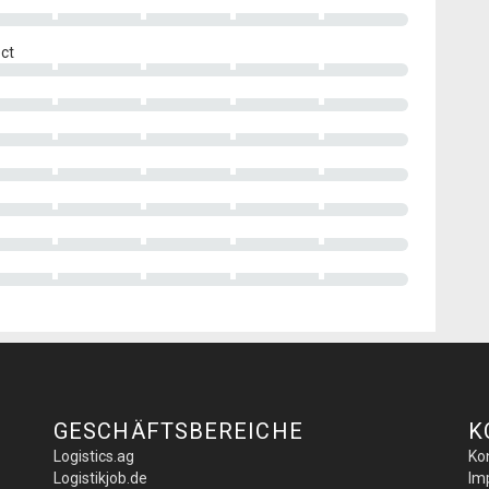
ect
GESCHÄFTSBEREICHE
K
Logistics.ag
Ko
Logistikjob.de
Im