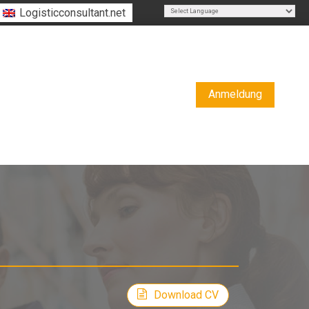
Logisticconsultant.net
Powered by
Translate
Anmeldung
rim
Download CV