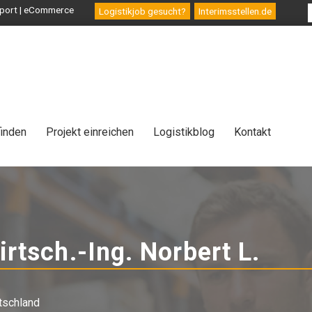
ansport | eCommerce
Logistikjob gesucht?
Interimsstellen.de
finden
Projekt einreichen
Logistikblog
Kontakt
irtsch.-Ing. Norbert L.
-
Inte
tschland