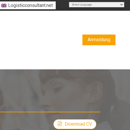
Logisticconsultant.net
Powered by
Translate
Anmeldung
ter
Download CV