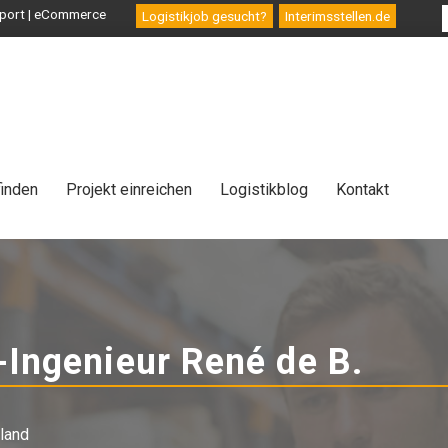
ansport | eCommerce
Logistikjob gesucht?
Interimsstellen.de
finden
Projekt einreichen
Logistikblog
Kontakt
-Ingenieur René de B.
-
Bera
land