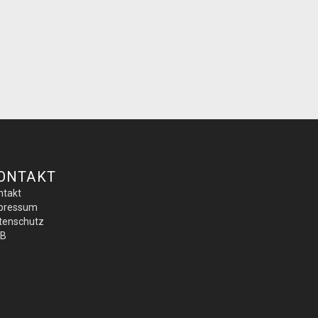
ONTAKT
ntakt
pressum
tenschutz
B