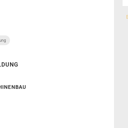
tung
ILDUNG
HINENBAU