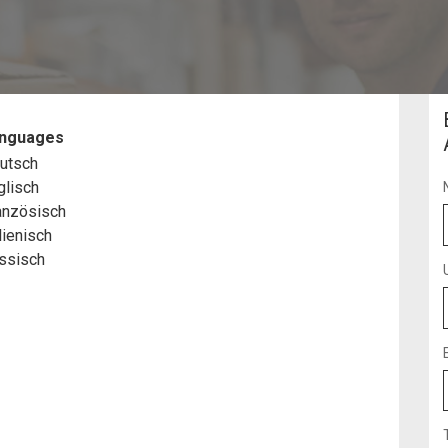
nguages
utsch
glisch
anzösisch
lienisch
ssisch