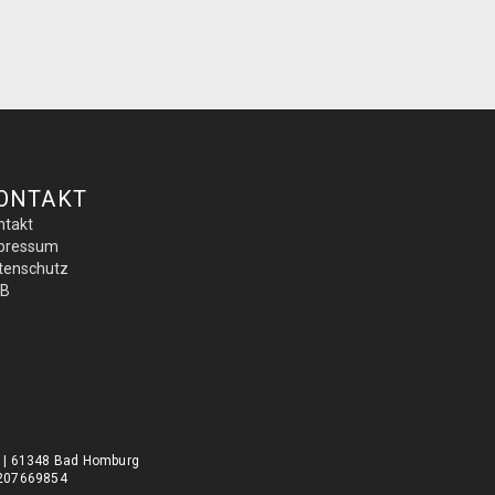
ONTAKT
ntakt
pressum
tenschutz
B
0 | 61348 Bad Homburg
DE207669854