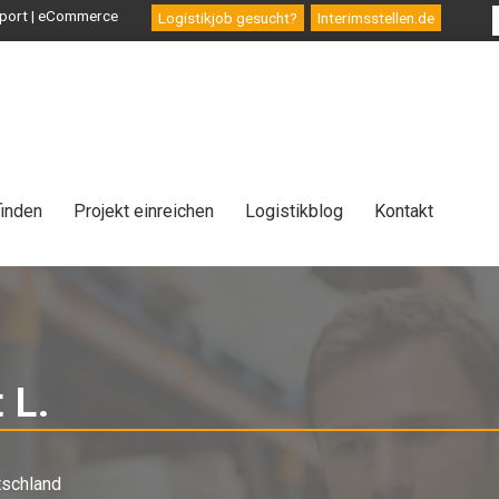
ansport | eCommerce
Logistikjob gesucht?
Interimsstellen.de
finden
Projekt einreichen
Logistikblog
Kontakt
 L.
-
Berater
tschland