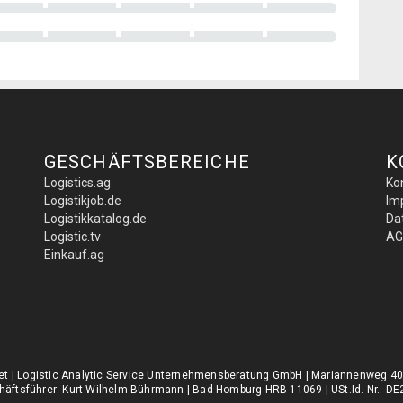
GESCHÄFTSBEREICHE
K
Logistics.ag
Ko
Logistikjob.de
Im
Logistikkatalog.de
Da
Logistic.tv
AG
Einkauf.ag
.net | Logistic Analytic Service Unternehmensberatung GmbH | Mariannenweg 4
äftsführer: Kurt Wilhelm Bührmann | Bad Homburg HRB 11069 | USt.Id.-Nr.: 