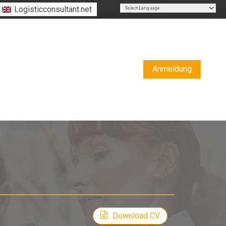
Logisticconsultant.net
Powered by
Translate
Anmeldung
Download CV