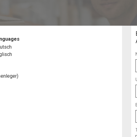
nguages
utsch
glisch
senleger)