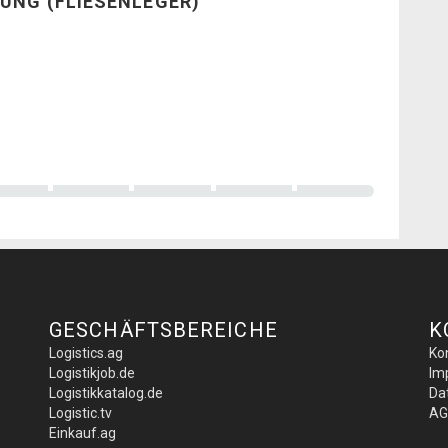
UNG (FLIESENLEGER)
GESCHÄFTSBEREICHE
K
Logistics.ag
Ko
Logistikjob.de
Im
Logistikkatalog.de
Da
Logistic.tv
AG
Einkauf.ag