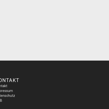
ONTAKT
ntakt
pressum
tenschutz
B