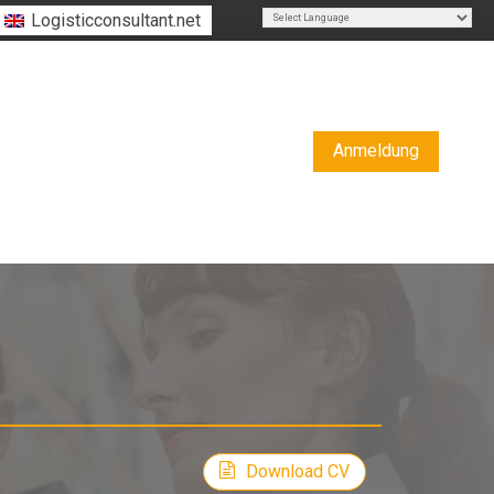
Logisticconsultant.net
Powered by
Translate
Anmeldung
Download CV