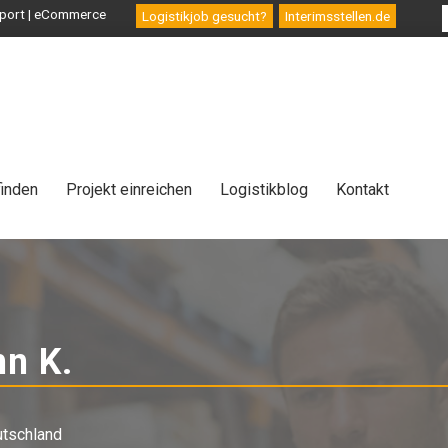
ansport | eCommerce
Logistikjob gesucht?
Interimsstellen.de
finden
Projekt einreichen
Logistikblog
Kontakt
n K.
-
Berater
utschland