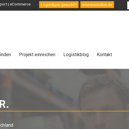
ansport | eCommerce
Logistikjob gesucht?
Interimsstellen.de
finden
Projekt einreichen
Logistikblog
Kontakt
R.
-
Interim
chland