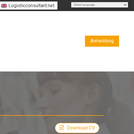
Logisticconsultant.net
Powered by
Translate
Anmeldung
Download CV