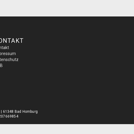
ONTAKT
ntakt
pressum
tenschutz
B
0 | 61348 Bad Homburg
DE207669854