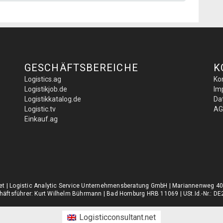
GESCHÄFTSBEREICHE
K
Logistics.ag
Ko
Logistikjob.de
Im
Logistikkatalog.de
Da
Logistic.tv
AG
Einkauf.ag
.net | Logistic Analytic Service Unternehmensberatung GmbH | Mariannenweg 4
äftsführer: Kurt Wilhelm Bührmann | Bad Homburg HRB 11069 | USt.Id.-Nr.: 
Logisticconsultant.net