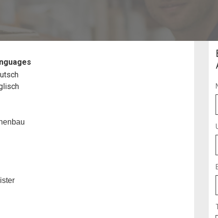
Manager
nguages
utsch
glisch
inenbau
ister