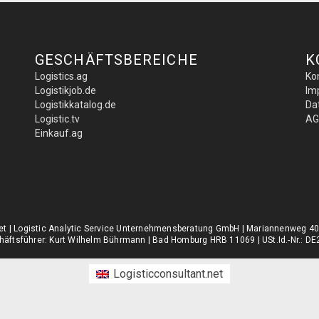
GESCHÄFTSBEREICHE
K
Logistics.ag
Ko
Logistikjob.de
Im
Logistikkatalog.de
Da
Logistic.tv
AG
Einkauf.ag
.net | Logistic Analytic Service Unternehmensberatung GmbH | Mariannenweg 4
äftsführer: Kurt Wilhelm Bührmann | Bad Homburg HRB 11069 | USt.Id.-Nr.: 
Logisticconsultant.net