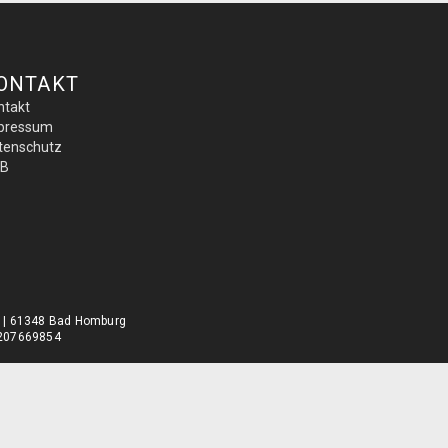
ONTAKT
ntakt
pressum
tenschutz
B
0 | 61348 Bad Homburg
DE207669854