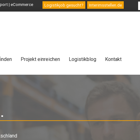
ansport | eCommerce
Logistikjob gesucht?
Interimsstellen.de
finden
Projekt einreichen
Logistikblog
Kontakt
.
-
Interim
schland