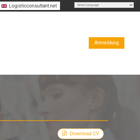
Logisticconsultant.net
Powered by
Translate
Anmeldung
Download CV