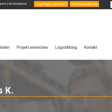
ansport | eCommerce
Logistikjob gesucht?
Interimsstellen.de
finden
Projekt einreichen
Logistikblog
Kontakt
s K.
-