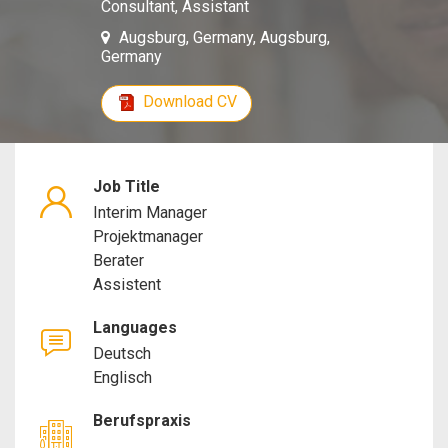
Consultant, Assistant
Manager,
Augsburg, Germany, Augsburg,
Germany
Project
Download CV
Manager,
Consultant,
Job Title
Assistant
Interim Manager
Projektmanager
Berater
Assistent
Languages
Deutsch
Englisch
Berufspraxis