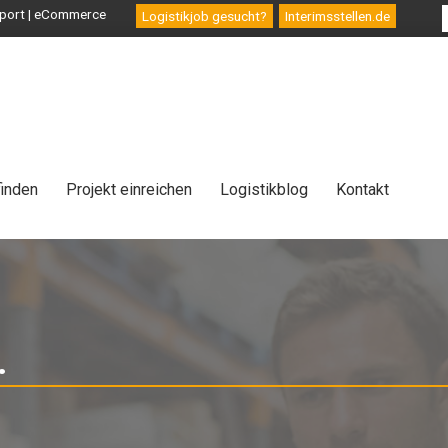
ansport | eCommerce
Logistikjob gesucht?
Interimsstellen.de
finden
Projekt einreichen
Logistikblog
Kontakt
.
-