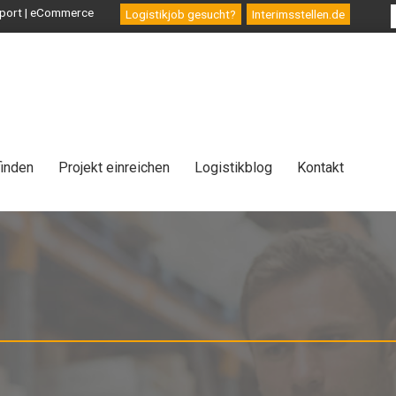
ansport | eCommerce
Logistikjob gesucht?
Interimsstellen.de
finden
Projekt einreichen
Logistikblog
Kontakt