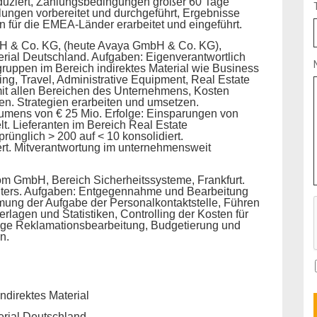
reduziert, Zahlungsbedingungen größer 60 Tage
ngen vorbereitet und durchgeführt, Ergebnisse
n für die EMEA-Länder erarbeitet und eingeführt.
H & Co. KG, (heute Avaya GmbH & Co. KG),
erial Deutschland. Aufgaben: Eigenverantwortlich
lgruppen im Bereich indirektes Material wie Business
ing, Travel, Administrative Equipment, Real Estate
it allen Bereichen des Unternehmens, Kosten
ren. Strategien erarbeiten und umsetzen.
umens von € 25 Mio. Erfolge: Einsparungen von
elt. Lieferanten im Bereich Real Estate
nglich > 200 auf < 10 konsolidiert.
t. Mitverantwortung im unternehmensweit
m GmbH, Bereich Sicherheitssysteme, Frankfurt.
eiters. Aufgaben: Entgegennahme und Bearbeitung
ng der Aufgabe der Personalkontaktstelle, Führen
rlagen und Statistiken, Controlling der Kosten für
ige Reklamationsbearbeitung, Budgetierung und
n.
ndirektes Material
erial Deutschland