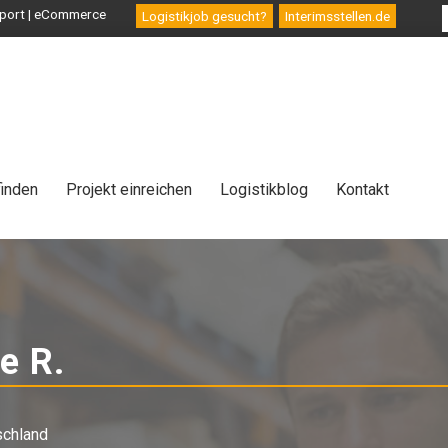
ansport | eCommerce
Logistikjob gesucht?
Interimsstellen.de
finden
Projekt einreichen
Logistikblog
Kontakt
e R.
-
Interim
schland