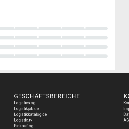
GESCHÄFTSBEREICHE
K
Logistics.ag
Ko
Logistikjob.de
Im
Logistikkatalog.de
Da
Logistic.tv
AG
Einkauf.ag