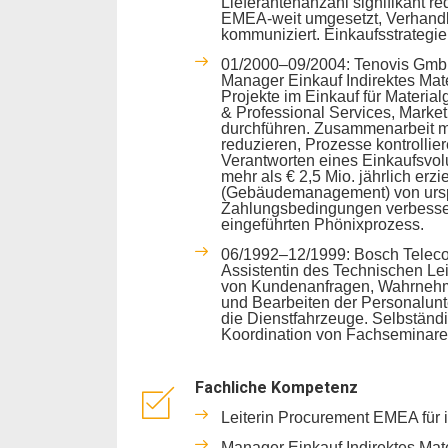
Lieferantenanzahl signifikant 
EMEA-weit umgesetzt, Verhandlu
kommuniziert. Einkaufsstrategie
01/2000–09/2004: Tenovis Gmb
Manager Einkauf Indirektes Mat
Projekte im Einkauf für Materia
& Professional Services, Market
durchführen. Zusammenarbeit m
reduzieren, Prozesse kontrollie
Verantworten eines Einkaufsvol
mehr als € 2,5 Mio. jährlich erzi
(Gebäudemanagement) von ursprü
Zahlungsbedingungen verbesser
eingeführten Phönixprozess.
06/1992–12/1999: Bosch Teleco
Assistentin des Technischen L
von Kundenanfragen, Wahrnehmu
und Bearbeiten der Personalunte
die Dienstfahrzeuge. Selbständ
Koordination von Fachseminare
Fachliche Kompetenz
Leiterin Procurement EMEA für i
Manager Einkauf Indirektes Mat