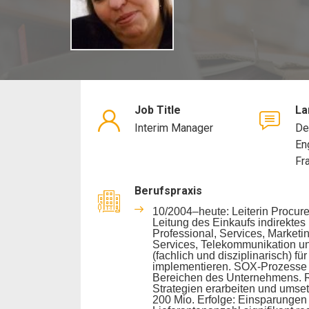
Job Title
La
Interim Manager
De
En
Fr
Berufspraxis
10/2004–heute: Leiterin Procure
Leitung des Einkaufs indirektes 
Professional, Services, Marketin
Services, Telekommunikation u
(fachlich und disziplinarisch) fü
implementieren. SOX-Prozesse k
Bereichen des Unternehmens. R
Strategien erarbeiten und umse
200 Mio. Erfolge: Einsparungen v