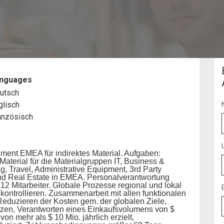
Manager
nguages
utsch
glisch
anzösisch
ment EMEA für indirektes Material. Aufgaben:
Material für die Materialgruppen IT, Business &
g, Travel, Administrative Equipment, 3rd Party
nd Real Estate in EMEA. Personalverantwortung
r 12 Mitarbeiter. Globale Prozesse regional und lokal
ontrollieren. Zusammenarbeit mit allen funktionalen
eduzieren der Kosten gem. der globalen Ziele,
tzen, Verantworten eines Einkaufsvolumens von $
on mehr als $ 10 Mio. jährlich erzielt,