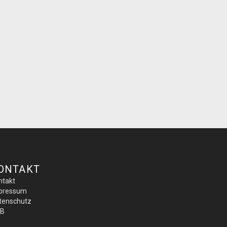
ONTAKT
ntakt
pressum
tenschutz
B