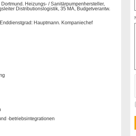
ortmund. Heizungs- / Sanitärpumpenhersteller,
sleiter Distributionslogistik, 35 MA, Budgetverantw.
Enddienstgrad: Hauptmann. Kompaniechef
ung
n
nd -betriebsintegrationen