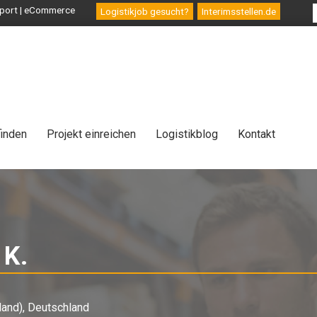
ansport | eCommerce
Logistikjob gesucht?
Interimsstellen.de
finden
Projekt einreichen
Logistikblog
Kontakt
 K.
-
Interim
and), Deutschland