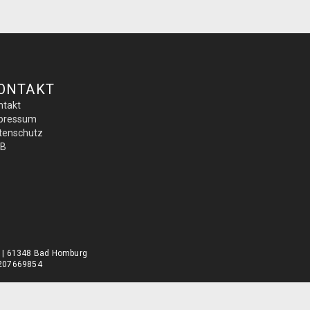
ONTAKT
ntakt
pressum
tenschutz
B
0 | 61348 Bad Homburg
DE207669854