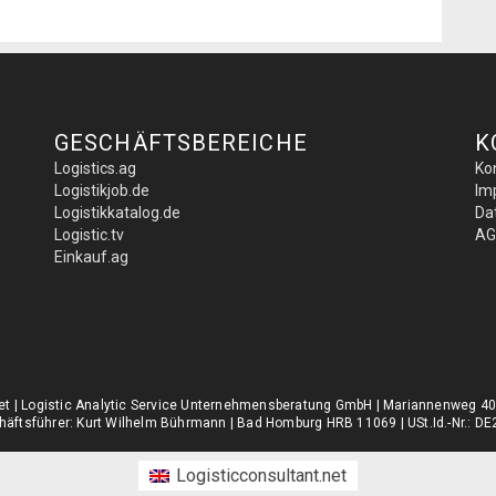
GESCHÄFTSBEREICHE
K
Logistics.ag
Ko
Logistikjob.de
Im
Logistikkatalog.de
Da
Logistic.tv
AG
Einkauf.ag
.net | Logistic Analytic Service Unternehmensberatung GmbH | Mariannenweg 4
äftsführer: Kurt Wilhelm Bührmann | Bad Homburg HRB 11069 | USt.Id.-Nr.: 
Logisticconsultant.net