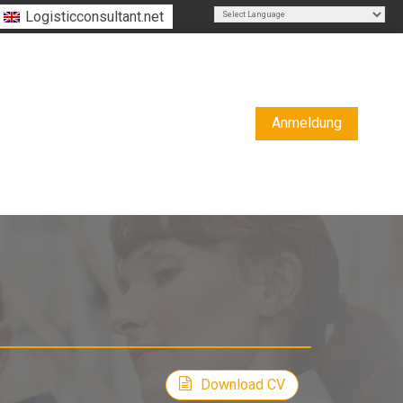
Logisticconsultant.net
Powered by
Translate
Anmeldung
Download CV