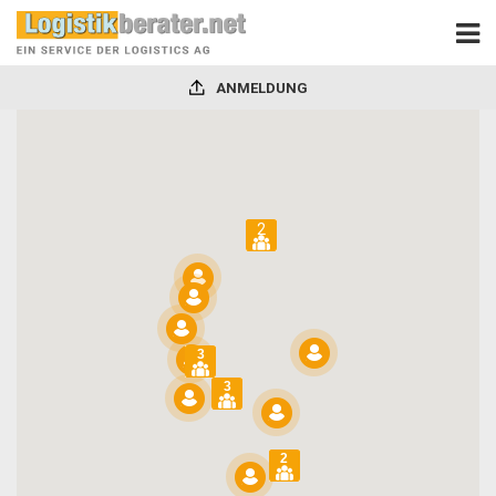
ANMELDUNG
Logistik-
Experten
suchen
2
und
finden
3
3
2