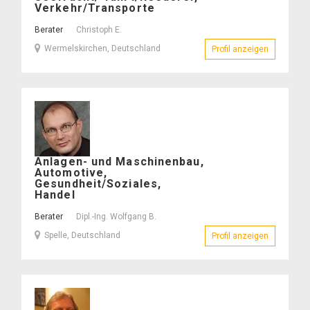
–
Verkehr/Transporte
Berater
Christoph E.
Wermelskirchen, Deutschland
Profil anzeigen
– Christop
Dipl.-
Anlagen- und Maschinenbau,
Ing.
Automotive,
Wolfgang
Gesundheit/Soziales,
B.
Handel
–
Berater
Dipl.-Ing. Wolfgang B.
Spelle, Deutschland
Profil anzeigen
– Dipl.-Ing