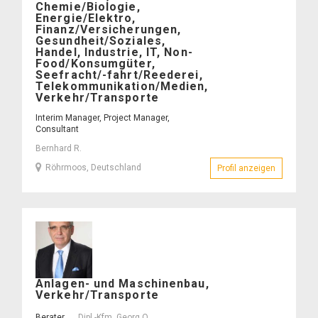
–
Chemie/Biologie,
Energie/Elektro,
Finanz/Versicherungen,
Gesundheit/Soziales,
Handel, Industrie, IT, Non-
Food/Konsumgüter,
Seefracht/-fahrt/Reederei,
Telekommunikation/Medien,
Verkehr/Transporte
Interim Manager, Project Manager,
Consultant
Bernhard R.
Röhrmoos, Deutschland
Profil anzeigen
– Bernhard
Dipl.-
Anlagen- und Maschinenbau,
Kfm.
Verkehr/Transporte
Georg
O.
Berater
Dipl.-Kfm. Georg O.