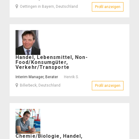
Oettingen in Bayern, Deutschland
Profil anzeigen
– Michael 
Henrik
Handel, Lebensmittel, Non-
S.
Food/Konsumgüter,
–
Verkehr/Transporte
Interim Manager, Berater
Henrik S.
Billerbeck, Deutschland
Profil anzeigen
– Henrik S.
Gerhard
Chemie/Biologie, Handel,