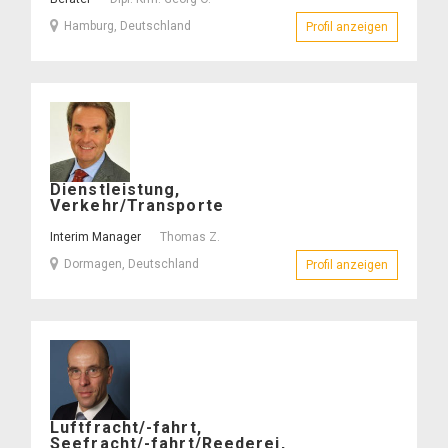
–
Hamburg, Deutschland
Profil anzeigen
– Dipl.-Kfm
Thomas
Dienstleistung,
Z.
Verkehr/Transporte
–
Interim Manager
Thomas Z.
Dormagen, Deutschland
Profil anzeigen
– Thomas 
Christoph
Luftfracht/-fahrt,
E.
Seefracht/-fahrt/Reederei,