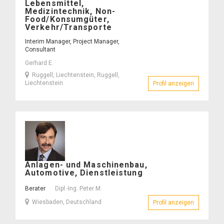
E.
Lebensmittel,
–
Medizintechnik, Non-
Food/Konsumgüter,
Verkehr/Transporte
Interim Manager, Project Manager,
Consultant
Gerhard E.
Ruggell, Liechtenstein, Ruggell,
Liechtenstein
Profil anzeigen
– Gerhard 
Dipl.-
Anlagen- und Maschinenbau,
Ing.
Automotive, Dienstleistung
Peter
M.
Berater
Dipl.-Ing. Peter M.
–
Wiesbaden, Deutschland
Profil anzeigen
– Dipl.-Ing.