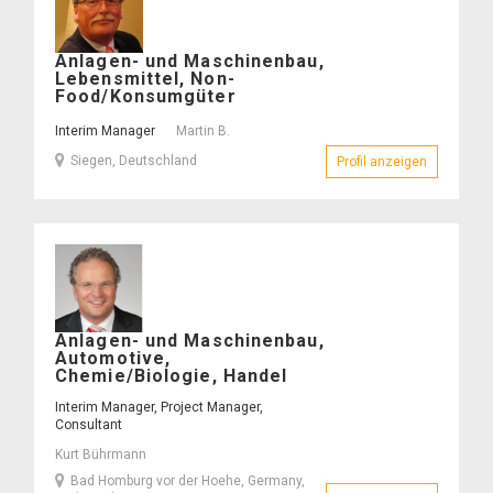
Martin
Anlagen- und Maschinenbau,
B.
Lebensmittel, Non-
–
Food/Konsumgüter
Interim Manager
Martin B.
Siegen, Deutschland
Profil anzeigen
– Martin B.
Kurt
Anlagen- und Maschinenbau,
Bührmann
Automotive,
–
Chemie/Biologie, Handel
Interim Manager, Project Manager,
Consultant
Kurt Bührmann
Bad Homburg vor der Hoehe, Germany,