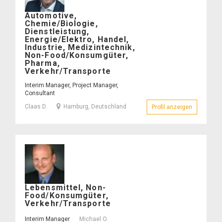
Claas
Automotive,
D.
Chemie/Biologie,
–
Dienstleistung,
Energie/Elektro, Handel,
Industrie, Medizintechnik,
Non-Food/Konsumgüter,
Pharma,
Verkehr/Transporte
Interim Manager, Project Manager,
Consultant
Claas D.
Hamburg, Deutschland
Profil anzeigen
– Claas D.
Michael
Lebensmittel, Non-
O.
Food/Konsumgüter,
–
Verkehr/Transporte
Interim Manager
Michael O.