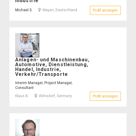
S.
Industrie
–
Michael S.
Mayen, Deutschland
Profil anzeigen
– Michael 
Klaus
Anlagen- und Maschinenbau,
B.
Automotive, Dienstleistung,
–
Handel, Industrie,
Verkehr/Transporte
Interim Manager, Project Manager,
Consultant
Klaus B.
Wilnsdorf, Germany
Profil anzeigen
– Klaus B.