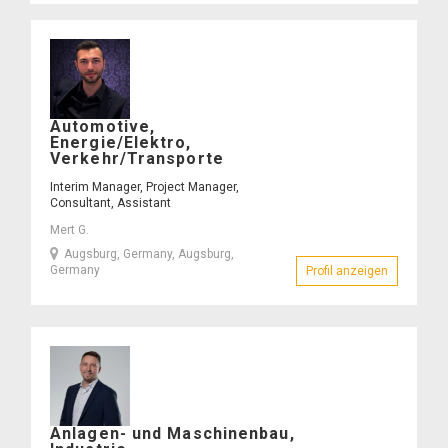
Mert
Automotive,
G.
Energie/Elektro,
–
Verkehr/Transporte
Interim Manager, Project Manager,
Consultant, Assistant
Mert G.
Augsburg, Germany, Augsburg,
Germany
Profil anzeigen
– Mert G.
Michael
Anlagen- und Maschinenbau,