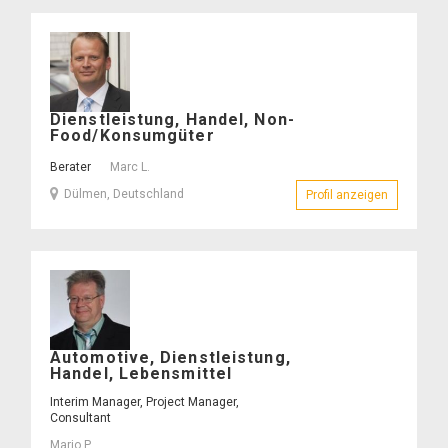
Marc
Dienstleistung, Handel, Non-
L.
Food/Konsumgüter
–
Berater
Marc L.
Dülmen, Deutschland
Profil anzeigen
– Marc L.
Mario
Automotive, Dienstleistung,
P.
Handel, Lebensmittel
–
Interim Manager, Project Manager,
Consultant
Mario P.